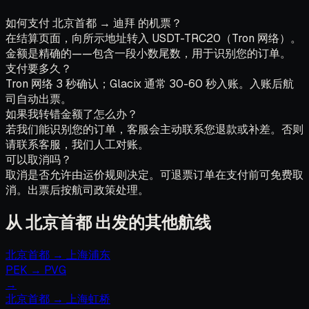
如何支付 北京首都 → 迪拜 的机票？
在结算页面，向所示地址转入 USDT-TRC20（Tron 网络）。
金额是精确的——包含一段小数尾数，用于识别您的订单。
支付要多久？
Tron 网络 3 秒确认；Glacix 通常 30-60 秒入账。入账后航
司自动出票。
如果我转错金额了怎么办？
若我们能识别您的订单，客服会主动联系您退款或补差。否则
请联系客服，我们人工对账。
可以取消吗？
取消是否允许由运价规则决定。可退票订单在支付前可免费取
消。出票后按航司政策处理。
从 北京首都 出发的其他航线
北京首都
→
上海浦东
PEK
→
PVG
→
北京首都
→
上海虹桥