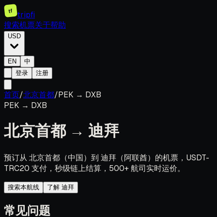
tf
tripfi
搜索机票
关于
帮助
USD
EN
中
登录
注册
首页
/
北京首都
/
PEK
→
DXB
PEK
→
DXB
北京首都
→
迪拜
预订从 北京首都（中国）到 迪拜（阿联酋）的机票，USDT-
TRC20 支付，秒级链上结算，500+ 航司实时运价。
搜索本航线
了解 迪拜
常见问题