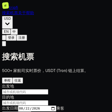
tf
tripfi
搜索机票
关于
帮助
USD
EN
中
登录
注册
搜索机票
500+ 家航司实时票价，USDT (Tron) 链上结算。
单程
往返
出发地
目的地
出发日期
乘客