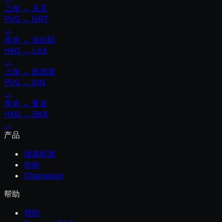
上海 → 东京
PVG
→
NRT
→
香港 → 洛杉矶
HKG
→
LAX
→
上海 → 新加坡
PVG
→
SIN
→
香港 → 曼谷
HKG
→
BKK
→
产品
搜索机票
价格
Changelog
帮助
帮助