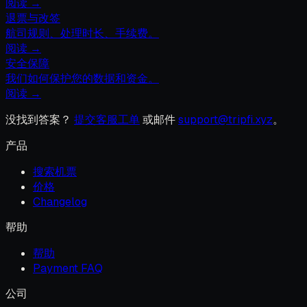
阅读 →
退票与改签
航司规则、处理时长、手续费。
阅读 →
安全保障
我们如何保护您的数据和资金。
阅读 →
没找到答案？
提交客服工单
或邮件
support@tripfi.xyz
。
产品
搜索机票
价格
Changelog
帮助
帮助
Payment FAQ
公司