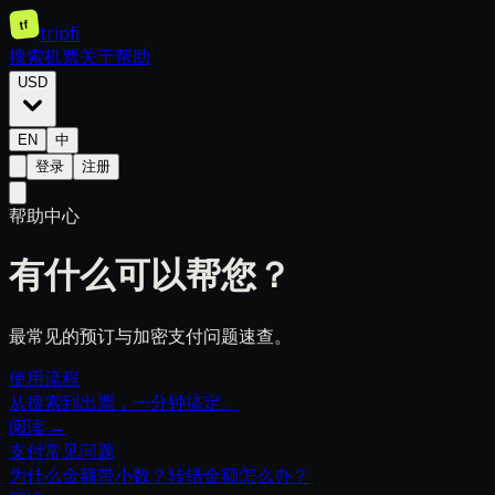
tf
tripfi
搜索机票
关于
帮助
USD
EN
中
登录
注册
帮助中心
有什么可以帮您？
最常见的预订与加密支付问题速查。
使用流程
从搜索到出票，一分钟搞定。
阅读 →
支付常见问题
为什么金额带小数？转错金额怎么办？