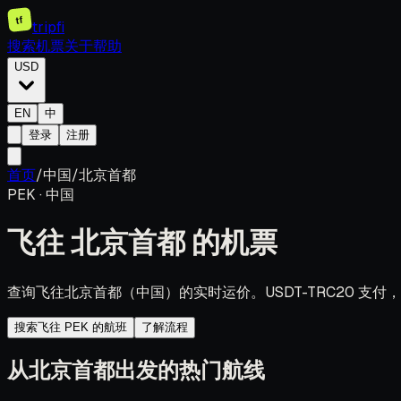
tf
tripfi
搜索机票
关于
帮助
USD
EN
中
登录
注册
首页
/
中国
/
北京首都
PEK
·
中国
飞往
北京首都
的机票
查询飞往北京首都（中国）的实时运价。USDT-TRC20 支
搜索飞往 PEK 的航班
了解流程
从北京首都出发的热门航线