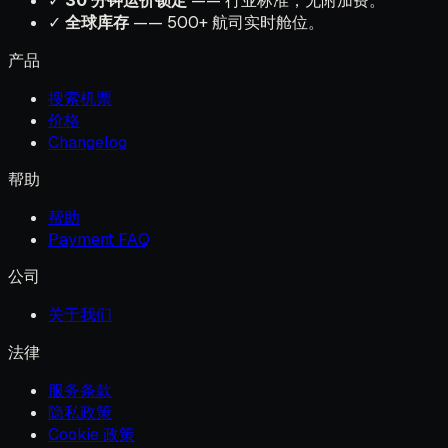
✓
30 分钟运价锁定
—— 行业标准，无附加费。
✓
全球库存
—— 500+ 航司实时舱位。
产品
搜索机票
价格
Changelog
帮助
帮助
Payment FAQ
公司
关于我们
法律
服务条款
隐私政策
Cookie 政策