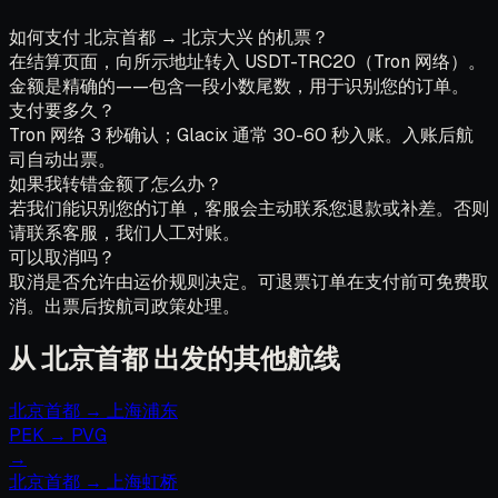
如何支付 北京首都 → 北京大兴 的机票？
在结算页面，向所示地址转入 USDT-TRC20（Tron 网络）。
金额是精确的——包含一段小数尾数，用于识别您的订单。
支付要多久？
Tron 网络 3 秒确认；Glacix 通常 30-60 秒入账。入账后航
司自动出票。
如果我转错金额了怎么办？
若我们能识别您的订单，客服会主动联系您退款或补差。否则
请联系客服，我们人工对账。
可以取消吗？
取消是否允许由运价规则决定。可退票订单在支付前可免费取
消。出票后按航司政策处理。
从 北京首都 出发的其他航线
北京首都
→
上海浦东
PEK
→
PVG
→
北京首都
→
上海虹桥