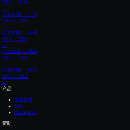
PEK
→
SHA
→
北京首都
→
广州
PEK
→
CAN
→
北京首都
→
深圳
PEK
→
SZX
→
北京首都
→
成都
PEK
→
CTU
→
北京首都
→
重庆
PEK
→
CKG
→
产品
搜索机票
价格
Changelog
帮助