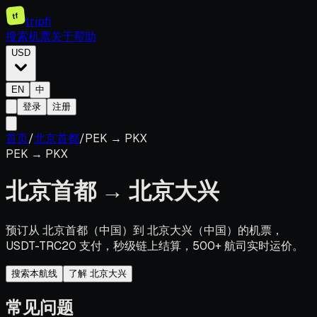
tf
tripfi
搜索机票
关于
帮助
USD
EN
中
登录
注册
首页
/
北京首都
/
PEK
→
PKX
PEK
→
PKX
北京首都
→
北京大兴
预订从 北京首都（中国）到 北京大兴（中国）的机票，
USDT-TRC20 支付，秒级链上结算，500+ 航司实时运价。
搜索本航线
了解 北京大兴
常见问题