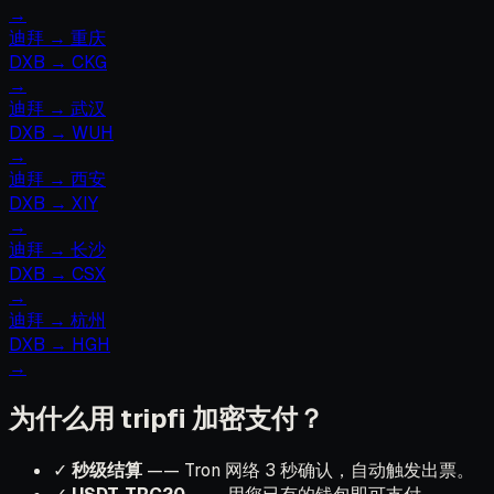
→
迪拜
→
重庆
DXB
→
CKG
→
迪拜
→
武汉
DXB
→
WUH
→
迪拜
→
西安
DXB
→
XIY
→
迪拜
→
长沙
DXB
→
CSX
→
迪拜
→
杭州
DXB
→
HGH
→
为什么用 tripfi 加密支付？
✓
秒级结算
—— Tron 网络 3 秒确认，自动触发出票。