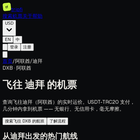
tf
tripfi
搜索机票
关于
帮助
USD
EN
中
登录
注册
首页
/
阿联酋
/
迪拜
DXB
·
阿联酋
飞往
迪拜
的机票
查询飞往迪拜（阿联酋）的实时运价。USDT-TRC20 支付，
几分钟内拿到机票 —— 无银行、无信用卡，毫无摩擦。
搜索飞往 DXB 的航班
了解流程
从迪拜出发的热门航线