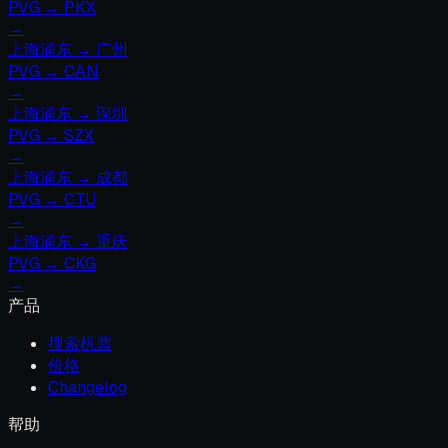
PVG
→
PKX
→
上海浦东
→
广州
PVG
→
CAN
→
上海浦东
→
深圳
PVG
→
SZX
→
上海浦东
→
成都
PVG
→
CTU
→
上海浦东
→
重庆
PVG
→
CKG
→
产品
搜索机票
价格
Changelog
帮助