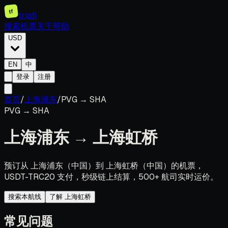
tf
tripfi
搜索机票
关于
帮助
USD
EN
中
登录
注册
首页
/
上海浦东
/
PVG
→
SHA
PVG
→
SHA
上海浦东
→
上海虹桥
预订从 上海浦东（中国）到 上海虹桥（中国）的机票，
USDT-TRC20 支付，秒级链上结算，500+ 航司实时运价。
搜索本航线
了解 上海虹桥
常见问题