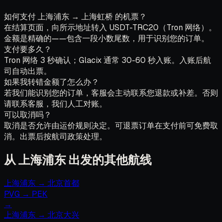
如何支付 上海浦东 → 上海虹桥 的机票？
在结算页面，向所示地址转入 USDT-TRC20（Tron 网络）。
金额是精确的——包含一段小数尾数，用于识别您的订单。
支付要多久？
Tron 网络 3 秒确认；Glacix 通常 30-60 秒入账。入账后航
司自动出票。
如果我转错金额了怎么办？
若我们能识别您的订单，客服会主动联系您退款或补差。否则
请联系客服，我们人工对账。
可以取消吗？
取消是否允许由运价规则决定。可退票订单在支付前可免费取
消。出票后按航司政策处理。
从 上海浦东 出发的其他航线
上海浦东
→
北京首都
PVG
→
PEK
→
上海浦东
→
北京大兴