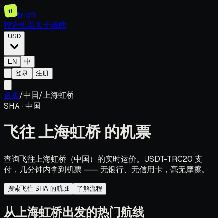
tf
tripfi
搜索机票
关于
帮助
USD
EN
中
登录
注册
首页
/
中国
/
上海虹桥
SHA
·
中国
飞往
上海虹桥
的机票
查询飞往上海虹桥（中国）的实时运价。USDT-TRC20 支
付，几分钟内拿到机票 —— 无银行、无信用卡，毫无摩擦。
搜索飞往 SHA 的航班
了解流程
从上海虹桥出发的热门航线