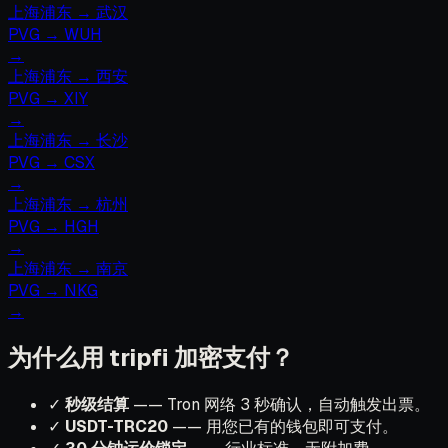
上海浦东
→
武汉
PVG
→
WUH
→
上海浦东
→
西安
PVG
→
XIY
→
上海浦东
→
长沙
PVG
→
CSX
→
上海浦东
→
杭州
PVG
→
HGH
→
上海浦东
→
南京
PVG
→
NKG
→
为什么用 tripfi 加密支付？
✓
秒级结算
—— Tron 网络 3 秒确认，自动触发出票。
✓
USDT-TRC20
—— 用您已有的钱包即可支付。