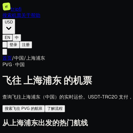
tf
tripfi
搜索机票
关于
帮助
USD
EN
中
登录
注册
首页
/
中国
/
上海浦东
PVG
·
中国
飞往
上海浦东
的机票
查询飞往上海浦东（中国）的实时运价。USDT-TRC20 支
搜索飞往 PVG 的航班
了解流程
从上海浦东出发的热门航线