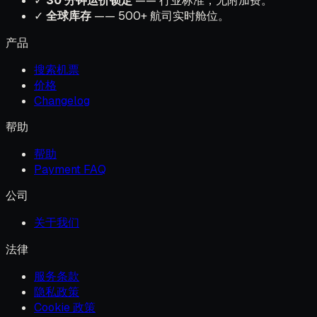
✓
30 分钟运价锁定
—— 行业标准，无附加费。
✓
全球库存
—— 500+ 航司实时舱位。
产品
搜索机票
价格
Changelog
帮助
帮助
Payment FAQ
公司
关于我们
法律
服务条款
隐私政策
Cookie 政策