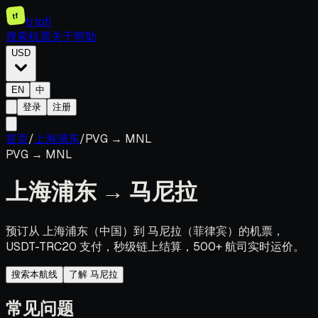
tf
tripfi
搜索机票
关于
帮助
USD
EN
中
登录
注册
首页
/
上海浦东
/
PVG
→
MNL
PVG
→
MNL
上海浦东
→
马尼拉
预订从 上海浦东（中国）到 马尼拉（菲律宾）的机票，
USDT-TRC20 支付，秒级链上结算，500+ 航司实时运价。
搜索本航线
了解 马尼拉
常见问题