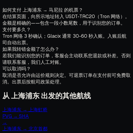
如何支付 上海浦东 → 马尼拉 的机票？
在结算页面，向所示地址转入 USDT-TRC20（Tron 网络）。
金额是精确的——包含一段小数尾数，用于识别您的订单。
支付要多久？
Tron 网络 3 秒确认；Glacix 通常 30-60 秒入账。入账后航
司自动出票。
如果我转错金额了怎么办？
若我们能识别您的订单，客服会主动联系您退款或补差。否则
请联系客服，我们人工对账。
可以取消吗？
取消是否允许由运价规则决定。可退票订单在支付前可免费取
消。出票后按航司政策处理。
从 上海浦东 出发的其他航线
上海浦东
→
上海虹桥
PVG
→
SHA
→
上海浦东
→
北京首都