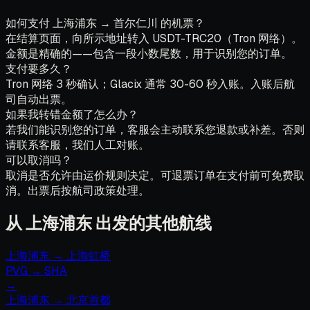
如何支付 上海浦东 → 首尔仁川 的机票？
在结算页面，向所示地址转入 USDT-TRC20（Tron 网络）。
金额是精确的——包含一段小数尾数，用于识别您的订单。
支付要多久？
Tron 网络 3 秒确认；Glacix 通常 30-60 秒入账。入账后航
司自动出票。
如果我转错金额了怎么办？
若我们能识别您的订单，客服会主动联系您退款或补差。否则
请联系客服，我们人工对账。
可以取消吗？
取消是否允许由运价规则决定。可退票订单在支付前可免费取
消。出票后按航司政策处理。
从 上海浦东 出发的其他航线
上海浦东
→
上海虹桥
PVG
→
SHA
→
上海浦东
→
北京首都