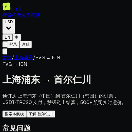
tf
tripfi
搜索机票
关于
帮助
USD
EN
中
登录
注册
首页
/
上海浦东
/
PVG
→
ICN
PVG
→
ICN
上海浦东
→
首尔仁川
预订从 上海浦东（中国）到 首尔仁川（韩国）的机票，
USDT-TRC20 支付，秒级链上结算，500+ 航司实时运价。
搜索本航线
了解 首尔仁川
常见问题