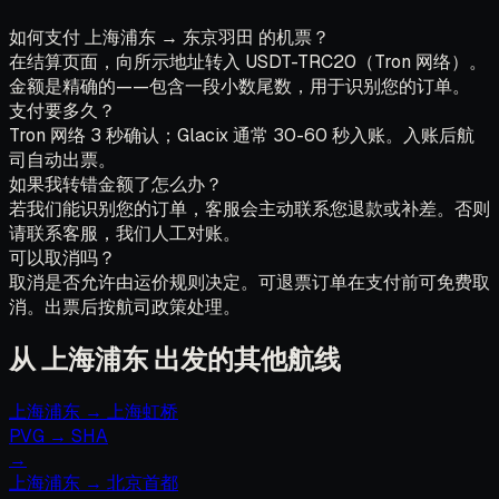
如何支付 上海浦东 → 东京羽田 的机票？
在结算页面，向所示地址转入 USDT-TRC20（Tron 网络）。
金额是精确的——包含一段小数尾数，用于识别您的订单。
支付要多久？
Tron 网络 3 秒确认；Glacix 通常 30-60 秒入账。入账后航
司自动出票。
如果我转错金额了怎么办？
若我们能识别您的订单，客服会主动联系您退款或补差。否则
请联系客服，我们人工对账。
可以取消吗？
取消是否允许由运价规则决定。可退票订单在支付前可免费取
消。出票后按航司政策处理。
从 上海浦东 出发的其他航线
上海浦东
→
上海虹桥
PVG
→
SHA
→
上海浦东
→
北京首都