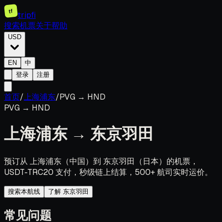
tf
tripfi
搜索机票
关于
帮助
USD
EN
中
登录
注册
首页
/
上海浦东
/
PVG
→
HND
PVG
→
HND
上海浦东
→
东京羽田
预订从 上海浦东（中国）到 东京羽田（日本）的机票，
USDT-TRC20 支付，秒级链上结算，500+ 航司实时运价。
搜索本航线
了解 东京羽田
常见问题