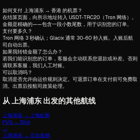
如何支付 上海浦东 → 香港 的机票？
在结算页面，向所示地址转入 USDT-TRC20（Tron 网络）。
金额是精确的——包含一段小数尾数，用于识别您的订单。
支付要多久？
Tron 网络 3 秒确认；Glacix 通常 30-60 秒入账。入账后航
司自动出票。
如果我转错金额了怎么办？
若我们能识别您的订单，客服会主动联系您退款或补差。否则
请联系客服，我们人工对账。
可以取消吗？
取消是否允许由运价规则决定。可退票订单在支付前可免费取
消。出票后按航司政策处理。
从 上海浦东 出发的其他航线
上海浦东
→
上海虹桥
PVG
→
SHA
→
上海浦东
→
北京首都