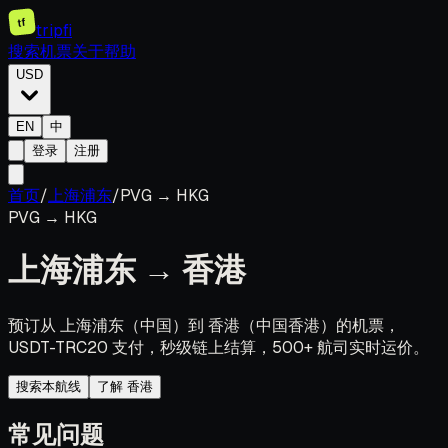
tf
tripfi
搜索机票
关于
帮助
USD
EN
中
登录
注册
首页
/
上海浦东
/
PVG
→
HKG
PVG
→
HKG
上海浦东
→
香港
预订从 上海浦东（中国）到 香港（中国香港）的机票，
USDT-TRC20 支付，秒级链上结算，500+ 航司实时运价。
搜索本航线
了解 香港
常见问题