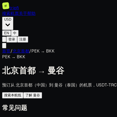
tf
tripfi
搜索机票
关于
帮助
USD
EN
中
登录
注册
首页
/
北京首都
/
PEK
→
BKK
PEK
→
BKK
北京首都
→
曼谷
预订从 北京首都（中国）到 曼谷（泰国）的机票，USDT-TRC
搜索本航线
了解 曼谷
常见问题