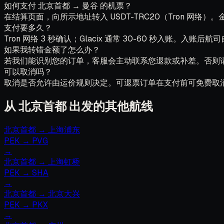
如何支付 北京首都 → 曼谷 的机票？
在结算页面，向所示地址转入 USDT-TRC20（Tron 网
支付要多久？
Tron 网络 3 秒确认；Glacix 通常 30-60 秒入账。入账后
如果我转错金额了怎么办？
若我们能识别您的订单，客服会主动联系您退款或补差。否则
可以取消吗？
取消是否允许由运价规则决定。可退票订单在支付前可免费取
从 北京首都 出发的其他航线
北京首都
→
上海浦东
PEK
→
PVG
→
北京首都
→
上海虹桥
PEK
→
SHA
→
北京首都
→
北京大兴
PEK
→
PKX
→