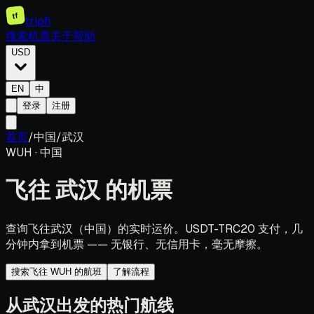
tf
tripfi
搜索机票
关于
帮助
USD
EN
中
登录
注册
首页
/
中国
/
武汉
WUH
·
中国
飞往
武汉
的机票
查询飞往武汉（中国）的实时运价。USDT-TRC20 支付，几
分钟内拿到机票 —— 无银行、无信用卡，毫无摩擦。
搜索飞往 WUH 的航班
了解流程
从武汉出发的热门航线