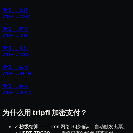
→
武汉
→
重庆
WUH
→
CKG
→
武汉
→
西安
WUH
→
XIY
→
武汉
→
长沙
WUH
→
CSX
→
武汉
→
杭州
WUH
→
HGH
→
武汉
→
南京
WUH
→
NKG
→
为什么用 tripfi 加密支付？
✓
秒级结算
—— Tron 网络 3 秒确认，自动触发出票。