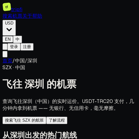
tf
tripfi
搜索机票
关于
帮助
USD
EN
中
登录
注册
首页
/
中国
/
深圳
SZX
·
中国
飞往
深圳
的机票
查询飞往深圳（中国）的实时运价。USDT-TRC20 支付，几
分钟内拿到机票 —— 无银行、无信用卡，毫无摩擦。
搜索飞往 SZX 的航班
了解流程
从深圳出发的热门航线