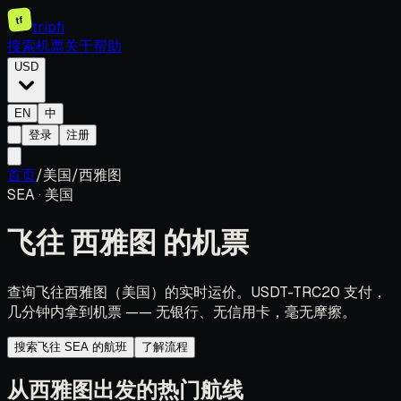
tf
tripfi
搜索机票
关于
帮助
USD
EN
中
登录
注册
首页
/
美国
/
西雅图
SEA
·
美国
飞往
西雅图
的机票
查询飞往西雅图（美国）的实时运价。USDT-TRC20 支付，
几分钟内拿到机票 —— 无银行、无信用卡，毫无摩擦。
搜索飞往 SEA 的航班
了解流程
从西雅图出发的热门航线