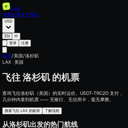
tf
tripfi
搜索机票
关于
帮助
USD
EN
中
登录
注册
首页
/
美国
/
洛杉矶
LAX
·
美国
飞往
洛杉矶
的机票
查询飞往洛杉矶（美国）的实时运价。USDT-TRC20 支付，
几分钟内拿到机票 —— 无银行、无信用卡，毫无摩擦。
搜索飞往 LAX 的航班
了解流程
从洛杉矶出发的热门航线