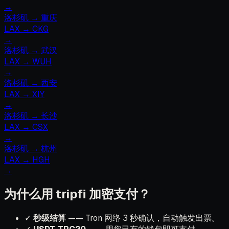
→
洛杉矶
→
重庆
LAX
→
CKG
→
洛杉矶
→
武汉
LAX
→
WUH
→
洛杉矶
→
西安
LAX
→
XIY
→
洛杉矶
→
长沙
LAX
→
CSX
→
洛杉矶
→
杭州
LAX
→
HGH
→
为什么用 tripfi 加密支付？
✓
秒级结算
—— Tron 网络 3 秒确认，自动触发出票。