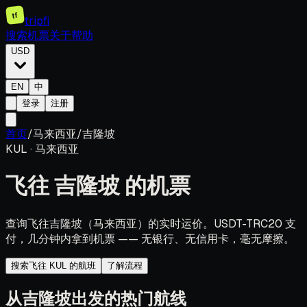
tf
tripfi
搜索机票
关于
帮助
USD
EN
中
登录
注册
首页
/
马来西亚
/
吉隆坡
KUL
·
马来西亚
飞往
吉隆坡
的机票
查询飞往吉隆坡（马来西亚）的实时运价。USDT-TRC20 支
付，几分钟内拿到机票 —— 无银行、无信用卡，毫无摩擦。
搜索飞往 KUL 的航班
了解流程
从吉隆坡出发的热门航线