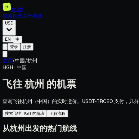
tf
tripfi
搜索机票
关于
帮助
USD
EN
中
登录
注册
首页
/
中国
/
杭州
HGH
·
中国
飞往
杭州
的机票
查询飞往杭州（中国）的实时运价。USDT-TRC20 支付，
搜索飞往 HGH 的航班
了解流程
从杭州出发的热门航线