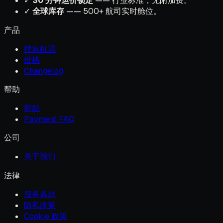
✓
30 分钟运价锁定
—— 行业标准，无附加费。
✓
全球库存
—— 500+ 航司实时舱位。
产品
搜索机票
价格
Changelog
帮助
帮助
Payment FAQ
公司
关于我们
法律
服务条款
隐私政策
Cookie 政策