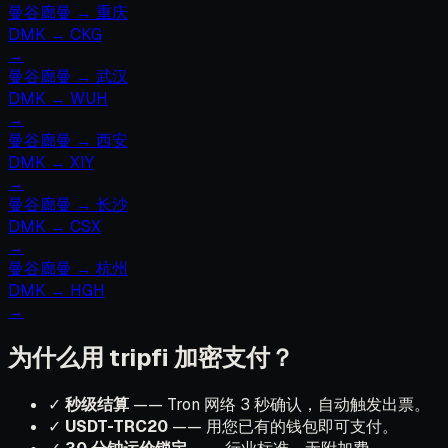
曼谷廊曼
→
重庆
DMK
→
CKG
→
曼谷廊曼
→
武汉
DMK
→
WUH
→
曼谷廊曼
→
西安
DMK
→
XIY
→
曼谷廊曼
→
长沙
DMK
→
CSX
→
曼谷廊曼
→
杭州
DMK
→
HGH
→
为什么用 tripfi 加密支付？
✓
秒级结算
—— Tron 网络 3 秒确认，自动触发出票。
✓
USDT-TRC20
—— 用您已有的钱包即可支付。