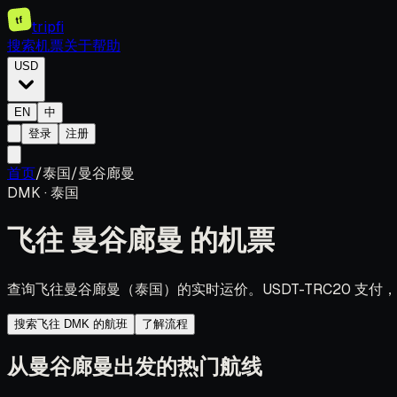
tf
tripfi
搜索机票
关于
帮助
USD
EN
中
登录
注册
首页
/
泰国
/
曼谷廊曼
DMK
·
泰国
飞往
曼谷廊曼
的机票
查询飞往曼谷廊曼（泰国）的实时运价。USDT-TRC20 支
搜索飞往 DMK 的航班
了解流程
从曼谷廊曼出发的热门航线