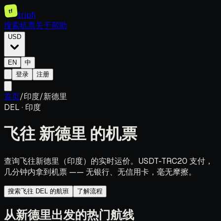
tf
tripfi
搜索机票
关于
帮助
USD
EN
中
登录
注册
首页
/
印度
/
新德里
DEL
·
印度
飞往
新德里
的机票
查询飞往新德里（印度）的实时运价。USDT-TRC20 支付，
几分钟内拿到机票 —— 无银行、无信用卡，毫无摩擦。
搜索飞往 DEL 的航班
了解流程
从新德里出发的热门航线