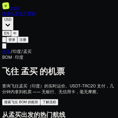
tf
tripfi
搜索机票
关于
帮助
USD
EN
中
登录
注册
首页
/
印度
/
孟买
BOM
·
印度
飞往
孟买
的机票
查询飞往孟买（印度）的实时运价。USDT-TRC20 支付，几
分钟内拿到机票 —— 无银行、无信用卡，毫无摩擦。
搜索飞往 BOM 的航班
了解流程
从孟买出发的热门航线