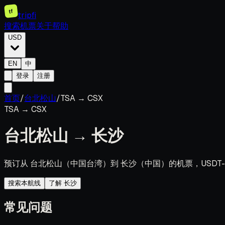
tf
tripfi
搜索机票
关于
帮助
USD
EN
中
登录
注册
首页
/
台北松山
/
TSA
→
CSX
TSA
→
CSX
台北松山
→
长沙
预订从 台北松山（中国台湾）到 长沙（中国）的机票，USDT-
搜索本航线
了解 长沙
常见问题