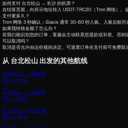
如何支付 台北松山 → 长沙 的机票？
在结算页面，向所示地址转入 USDT-TRC20（Tron 网
支付要多久？
Tron 网络 3 秒确认；Glacix 通常 30-60 秒入账。入账后
如果我转错金额了怎么办？
若我们能识别您的订单，客服会主动联系您退款或补差。否则
可以取消吗？
取消是否允许由运价规则决定。可退票订单在支付前可免费取
从 台北松山 出发的其他航线
台北松山
→
上海浦东
TSA
→
PVG
→
台北松山
→
上海虹桥
TSA
→
SHA
→
台北松山
→
北京首都
TSA
→
PEK
→