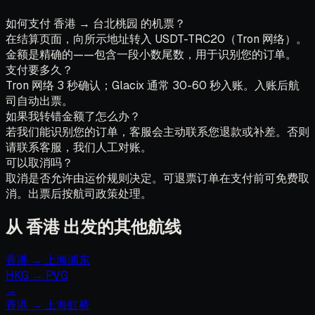
如何支付 香港 → 台北桃园 的机票？
在结算页面，向所示地址转入 USDT-TRC20（Tron 网络）。
金额是精确的——包含一段小数尾数，用于识别您的订单。
支付要多久？
Tron 网络 3 秒确认；Glacix 通常 30-60 秒入账。入账后航
司自动出票。
如果我转错金额了怎么办？
若我们能识别您的订单，客服会主动联系您退款或补差。否则
请联系客服，我们人工对账。
可以取消吗？
取消是否允许由运价规则决定。可退票订单在支付前可免费取
消。出票后按航司政策处理。
从 香港 出发的其他航线
香港
→
上海浦东
HKG
→
PVG
→
香港
→
上海虹桥