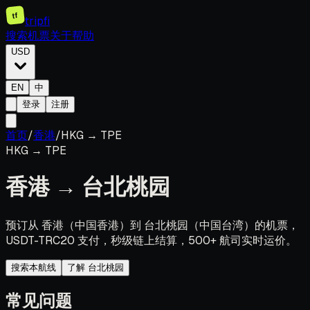
tf
tripfi
搜索机票
关于
帮助
USD
EN
中
登录
注册
首页
/
香港
/
HKG
→
TPE
HKG
→
TPE
香港
→
台北桃园
预订从 香港（中国香港）到 台北桃园（中国台湾）的机票，
USDT-TRC20 支付，秒级链上结算，500+ 航司实时运价。
搜索本航线
了解 台北桃园
常见问题