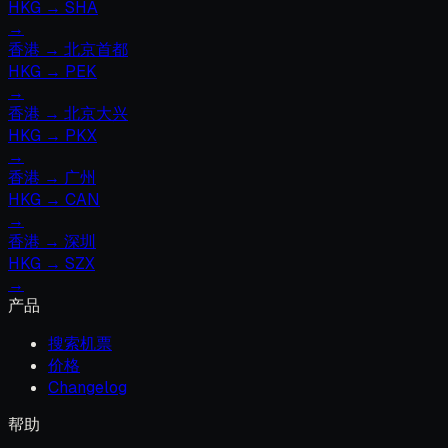
HKG
→
SHA
→
香港
→
北京首都
HKG
→
PEK
→
香港
→
北京大兴
HKG
→
PKX
→
香港
→
广州
HKG
→
CAN
→
香港
→
深圳
HKG
→
SZX
→
产品
搜索机票
价格
Changelog
帮助