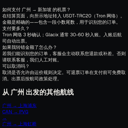
如何支付 广州 → 新加坡 的机票？
在结算页面，向所示地址转入 USDT-TRC20（Tron 网络）。
金额是精确的——包含一段小数尾数，用于识别您的订单。
支付要多久？
Tron 网络 3 秒确认；Glacix 通常 30-60 秒入账。入账后航
司自动出票。
如果我转错金额了怎么办？
若我们能识别您的订单，客服会主动联系您退款或补差。否则
请联系客服，我们人工对账。
可以取消吗？
取消是否允许由运价规则决定。可退票订单在支付前可免费取
消。出票后按航司政策处理。
从 广州 出发的其他航线
广州
→
上海浦东
CAN
→
PVG
→
广州
→
上海虹桥