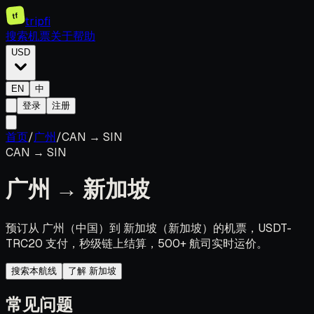
tf
tripfi
搜索机票
关于
帮助
USD
EN
中
登录
注册
首页
/
广州
/
CAN
→
SIN
CAN
→
SIN
广州
→
新加坡
预订从 广州（中国）到 新加坡（新加坡）的机票，USDT-
TRC20 支付，秒级链上结算，500+ 航司实时运价。
搜索本航线
了解 新加坡
常见问题