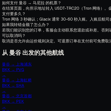
如何支付 曼谷 → 马尼拉 的机票？
在结算页面，向所示地址转入 USDT-TRC20（Tron 网
支付要多久？
Tron 网络 3 秒确认；Glacix 通常 30-60 秒入账。入账后
如果我转错金额了怎么办？
若我们能识别您的订单，客服会主动联系您退款或补差。否则
可以取消吗？
取消是否允许由运价规则决定。可退票订单在支付前可免费取
从 曼谷 出发的其他航线
曼谷
→
上海浦东
BKK
→
PVG
→
曼谷
→
上海虹桥
BKK
→
SHA
→
曼谷
→
北京首都
BKK
→
PEK
→