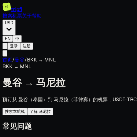
tf
tripfi
搜索机票
关于
帮助
USD
EN
中
登录
注册
首页
/
曼谷
/
BKK
→
MNL
BKK
→
MNL
曼谷
→
马尼拉
预订从 曼谷（泰国）到 马尼拉（菲律宾）的机票，USDT-TRC
搜索本航线
了解 马尼拉
常见问题