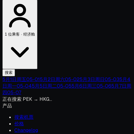
1 位乘客 · 经济舱
搜索
5月1日周五
05-01
5月2日周六
05-02
5月3日周日
05-03
5月4
日周一
05-04
5月5日周二
05-05
5月6日周三
05-06
5月7日周
四
05-07
正在搜索 PEK → HKG…
产品
搜索机票
价格
Changelog