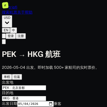
tf
tripfi
搜索机票
关于
帮助
USD
EN
中
登录
注册
PEK → HKG 航班
2026-05-04 出发。即时加载 500+ 家航司的实时票价。
单程
往返
出发地
目的地
出发日期
乘客